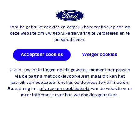
Login
Zo
Ford.be gebruikt cookies en vergelijkbare technologieën op
Skip to content
deze website om uw gebruikerservaring te verbeteren en te
personaliseren.
Accepteer cookies
Weiger cookies
U kunt uw instellingen op elk gewenst moment aanpassen
via de
pagina met cookievoorkeuren
maar dit kan het
gebruik van bepaalde functies op de website verhinderen.
®
CAPRI
STYLE
Raadpleeg het
privacy- en cookiebeleid
van de website voor
meer informatie over hoe we cookies gebruiken.
58kWh Standard Range RWD
190pk/140kW - A1
In Financiële Renting:
€ 269/maand*