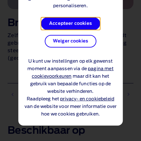
personaliseren.
Brandstofefficiëntie
Accepteer cookies
Zelfs wanneer alleen de benzinemotor wordt
Weiger cookies
gebruikt, levert de Transit Custom PHEV nog
steeds een WLTP-brandstofverbruik
(gecombineerd) van 7-8,2l/100km
.
U kunt uw instellingen op elk gewenst
moment aanpassen via de
pagina met
cookievoorkeuren
maar dit kan het
gebruik van bepaalde functies op de
website verhinderen.
Raadpleeg het
privacy- en cookiebeleid
van de website voor meer informatie over
hoe we cookies gebruiken.
1 of 2
Beschikbaar op