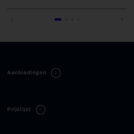
1 of 4
Aanbiedingen
Prijslijst