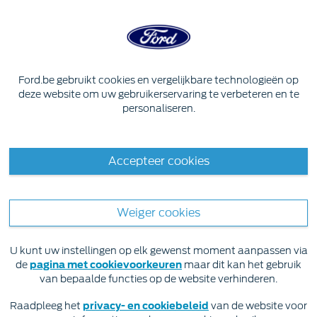
Skip to content
Sorry, er was een probleem met uw
Ford.be gebruikt cookies en vergelijkbare technologieën op
verzoek.
deze website om uw gebruikerservaring te verbeteren en te
personaliseren.
We proberen dit probleem op te
lossen en vragen u om over een paar
minuten opnieuw te proberen.
Accepteer cookies
Weiger cookies
Voorwaarden
U kunt uw instellingen op elk gewenst moment aanpassen via
Ford hanteert een politiek van voortdurende
de
pagina met cookievoorkeuren
maar dit kan het gebruik
productverbetering. Ford behoudt zich dan ook het recht
van bepaalde functies op de website verhinderen.
voor om te allen tijde specificaties, kleuren en
catalogusprijzen van de verschillende modellen zonder
Raadpleeg het
privacy- en cookiebeleid
van de website voor
voorafgaande berichtgeving te wijzigen. Alle inspanningen
Populair
Mustang
Focus
SUV