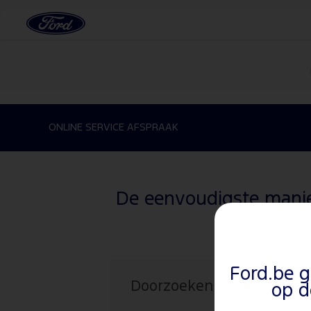
ONLINE SERVICE AFSPRAAK
De eenvoudigste manie
Ford.be g
Doorzoeken op
op d