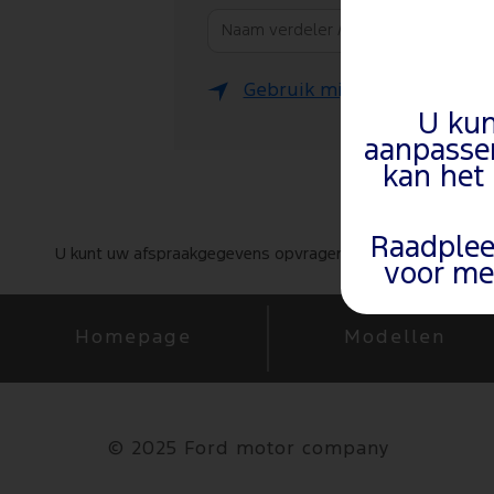
Gebruik mijn locatie
U kun
aanpasse
kan het
Raadple
U kunt uw afspraakgegevens opvragen en uw afspraak wijzi
voor me
Homepage
Modellen
©
2025 Ford motor company