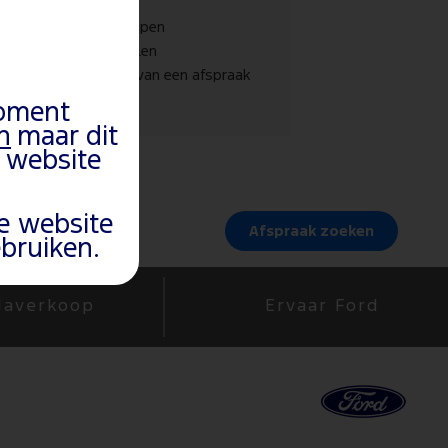
ggegevens op te roepen
sverdeler in te stellen
paren bij het boeken van een afspraak
moment
n
maar dit
 website
e website
Afspraak zoeken
bruiken.
Naverkoop
Ervaar Ford