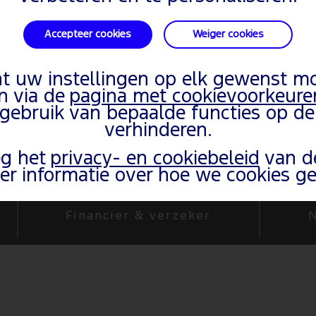
Om uw voertui
Of
Accepteer cookies
Weiger cookies
Om uw voorkeur
Om tijd te bes
t uw instellingen op elk gewenst 
n via de
pagina met cookievoorkeure
 gebruik van bepaalde functies op de
verhinderen.
eg het
privacy- en cookiebeleid
van d
gen of annuleren.
er informatie over hoe we cookies ge
Financier & verzeker