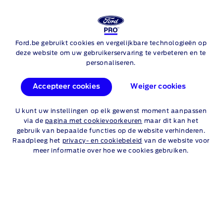
Ford.be gebruikt cookies en vergelijkbare technologieën op
Skip to content
FORD RANGER
deze website om uw gebruikerservaring te verbeteren en te
personaliseren.
AANBIEDINGEN
Accepteer cookies
Weiger cookies
Ontdek hieronder een selectie van onze aanbiedingen.
LET OP, GELD LENEN KOST OOK
U kunt uw instellingen op elk gewenst moment aanpassen
via de
pagina met cookievoorkeuren
maar dit kan het
GELD.
gebruik van bepaalde functies op de website verhinderen.
Raadpleeg het
privacy- en cookiebeleid
van de website voor
meer informatie over hoe we cookies gebruiken.
Particulieren
Professionelen
Vanaf € 43.409 excl. BTW (Plug-in
Hybrid Wildtrak)