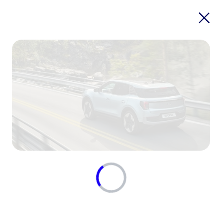
U bent
bijna klaar
U bent slechts één stap verwijderd van uw
plek. Reserveer nu uw plek in de rij om in de
lente van 2024 als een van de eersten een