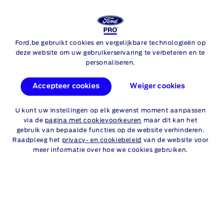
Ford.be gebruikt cookies en vergelijkbare technologieën op
Skip to content
Ford Transit Courier
deze website om uw gebruikerservaring te verbeteren en te
personaliseren.
FORD TRANSIT
COURIER
Accepteer cookies
Weiger cookies
AANBIEDINGEN
U kunt uw instellingen op elk gewenst moment aanpassen
via de
pagina met cookievoorkeuren
maar dit kan het
Ontdek hieronder een selectie van onze aanbiedingen.
gebruik van bepaalde functies op de website verhinderen.
Raadpleeg het
privacy- en cookiebeleid
van de website voor
LET OP, GELD LENEN KOST OOK
meer informatie over hoe we cookies gebruiken.
GELD.
Particulieren
Professionelen