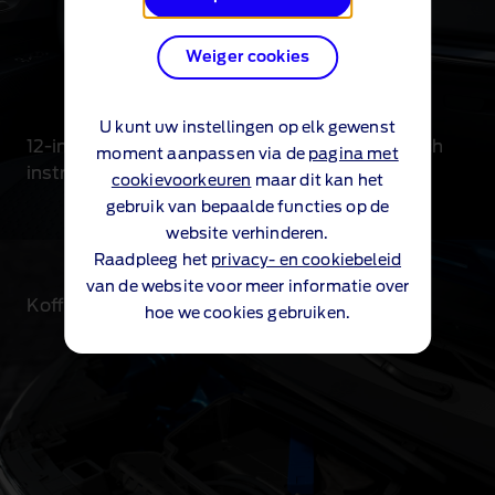
Weiger cookies
U kunt uw instellingen op elk gewenst
12-inch touchscreen en volledig digitaal 12-inch
moment aanpassen via de
pagina met
instrumentenpaneel
cookievoorkeuren
maar dit kan het
gebruik van bepaalde functies op de
website verhinderen.
Raadpleeg het
privacy- en cookiebeleid
van de website voor meer informatie over
Kofferbak (Frunk) met capaciteit tot 44 l
hoe we cookies gebruiken.