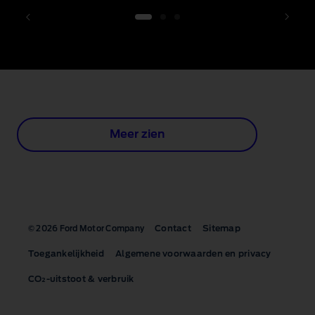
1 of 3
Meer zien
Contact
Sitemap
© 2026 Ford Motor Company
Toegankelijkheid
Algemene voorwaarden en privacy
CO₂-uitstoot & verbruik