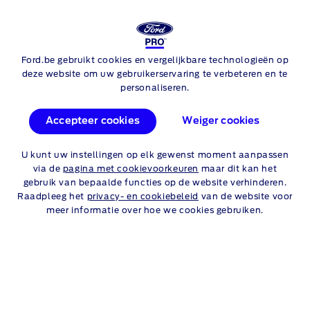
Ford.be gebruikt cookies en vergelijkbare technologieën op
Skip to content
Ford E-Transit Courier
deze website om uw gebruikerservaring te verbeteren en te
personaliseren.
FORD
E-TRANSIT
COURIER
Accepteer cookies
Weiger cookies
AANBIEDINGEN
U kunt uw instellingen op elk gewenst moment aanpassen
via de
pagina met cookievoorkeuren
maar dit kan het
Ontdek hieronder een selectie van onze aanbiedingen.
gebruik van bepaalde functies op de website verhinderen.
Raadpleeg het
privacy- en cookiebeleid
van de website voor
LET OP, GELD LENEN KOST OOK
meer informatie over hoe we cookies gebruiken.
GELD.
Particulieren
Professionelen