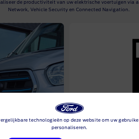
aliseer de productiviteit van uw elektrische voertuigen v
Network, Vehicle Security en Connected Navigation.
vergelijkbare technologieën op deze website om uw gebruiker
personaliseren.
WORK
IONITY OPENBAR