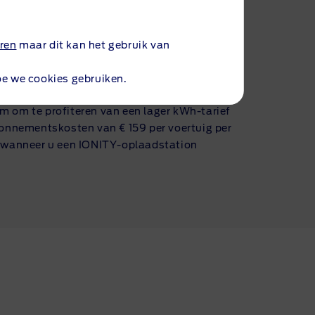
emiddeld vier laadpalen zodat u nooit lang
lladers met gelijkstroom hebben een
ren
maar dit kan het gebruik van
50 kW, waardoor u de accu van uw voertuig
1
in 34 minuten
. De laadpunten behoren tot
oe we cookies gebruiken.
rk.
 om te profiteren van een lager
kWh-tarief
bonnementskosten van € 159 per voertuig per
 wanneer u een
IONITY-oplaadstation