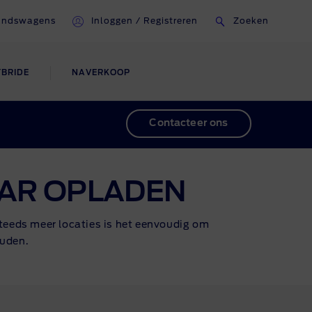
andswagens
Inloggen / Registreren
Zoeken
YBRIDE
NAVERKOOP
en
Professional
Informatie
Contacteer ons
Fleet
Recyclage van uw Ford
Contact
AAR OPLADEN
n
Ask Ford
teeds meer locaties is het eenvoudig om
ouden.