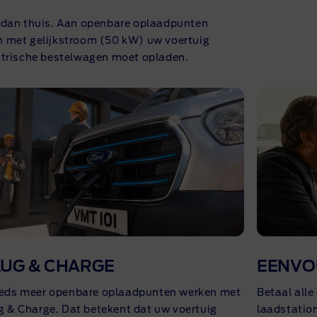
en dan thuis. Aan openbare oplaadpunten
en met gelijkstroom (50 kW) uw voertuig
ektrische bestelwagen moet opladen.
LUG & CHARGE
EENVO
eds meer openbare oplaadpunten werken met
Betaal all
g & Charge. Dat betekent dat uw voertuig
laadstatio