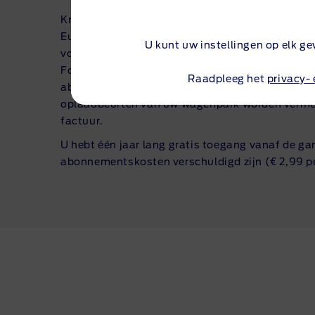
Krijg moeiteloos toegang tot meer dan 600.000
Europa's grootste openbare laadnetwerken. Kla
U kunt uw instellingen op elk 
voertuigen kunnen betalingen uitvoeren door zi
FordPass
-app
en klanten met vijf of meer voert
Raadpleeg het
privacy-
abonneren op Fleet Public Charging via Digital 
oplaadbeurten van uw wagenpark worden verme
factuur.
U hebt één jaar lang gratis toegang vanaf de g
abonnementskosten verschuldigd zijn (€ 2,99 p