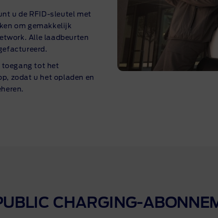
kunt u de
RFID-sleutel
met
ken om gemakkelijk
etwork. Alle laadbeurten
efactureerd.
 toegang tot het
pp
, zodat u het opladen en
eheren.
PUBLIC
CHARGING-ABONNE