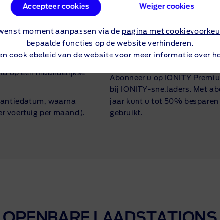
Accepteer cookies
Weiger cookies
 oplaadpunten via een van
IONITY-laadstations hebben g
nten met maximaal vier
hoeft te wachten. IONITY-sne
gewenst moment aanpassen via de
pagina met cookievoorkeu
ch aan te melden op de
laadvermogen van maximaal 3
bepaalde functies op de website verhinderen.
uigen kunnen zich
kunt opladen van 15 tot 80% 
 en cookiebeleid
van de website voor meer informatie over h
Marketplace. Alle
het BlueOval™ Charge Netwo
ld op één maandelijkse
Abonneer u op IONITY Premium
bij
IONITY-snelladers
. Met a
arantiedatum, waarna
jaar kunt u tot 50% besparen
er voertuig per maand).
gebruikt.
OPENBARE LAADSTATIONS