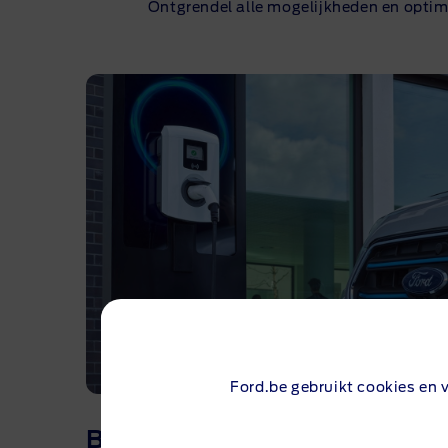
Ontgrendel alle mogelijkheden en optim
Ford.be gebruikt cookies en 
TM
BLUEOVAL
CHARGE NET