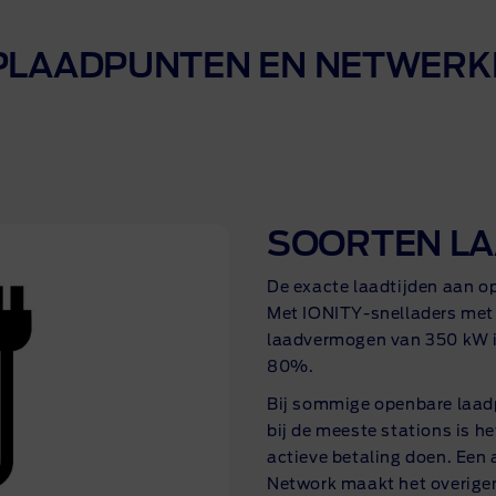
cier uw Ford
 Pro™
me op de hoogte
PLAADPUNTEN EN NETWERK
act
namevoorstel aanvragen
SOORTEN L
De exacte laadtijden aan o
Met
IONITY-snelladers
met 
laadvermogen van 350 kW i
80%.
Bij sommige openbare laad
bij de meeste stations is h
actieve betaling doen. Ee
Network maakt het overige