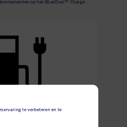
ia abonnementen op het BlueOval™ Charge
servaring te verbeteren en te
E LAADSTATIONS