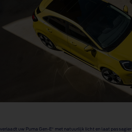
®
 overlaadt uw Puma Gen‑E
met natuurlijk licht en laat passagie