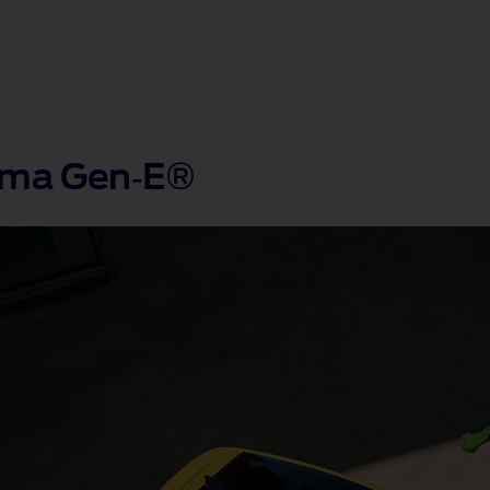
Puma Gen‑E®