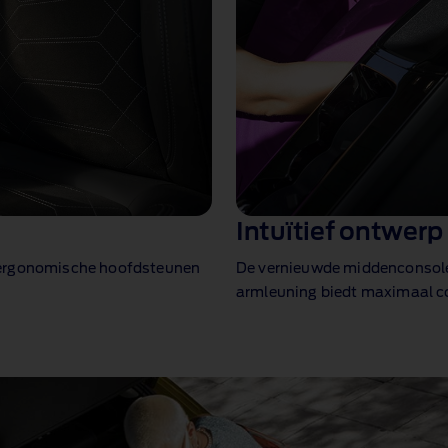
Intuïtief ontwerp
t ergonomische hoofdsteunen
De vernieuwde middenconsole 
armleuning biedt maximaal c