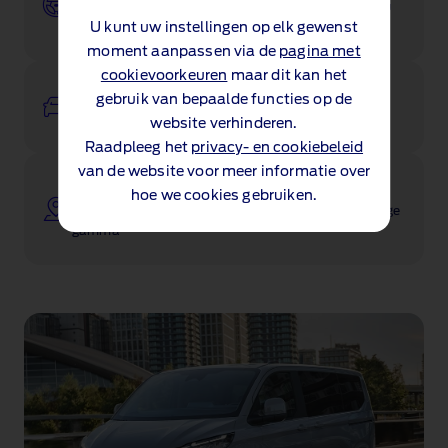
Maak een testrit met uw nieuwe Ford wanneer het u
uitkomt
U kunt uw instellingen op elk gewenst
moment aanpassen via de
pagina met
cookievoorkeuren
maar dit kan het
Prijslijsten
gebruik van bepaalde functies op de
Ontdek prijzen en specificaties van onze modellen
website verhinderen.
Raadpleeg het
privacy- en cookiebeleid
van de website voor meer informatie over
Aanbiedingen
hoe we cookies gebruiken.
Ontdek onze nieuwste aanbiedingen op het volledige
gamma