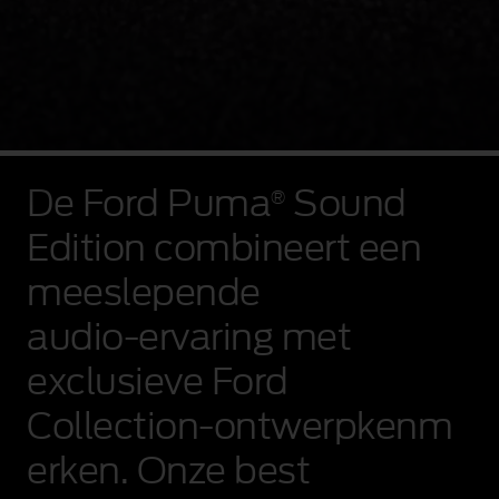
An
animation
De Ford Puma
Sound
®
of
the
Edition combineert een
Ford
Puma
meeslepende
Sound
Edition
audio‑ervaring met
model
in
exclusieve Ford
white
with
red
Collection‑ontwerpkenm
soundwaves
in
erken. Onze best
the