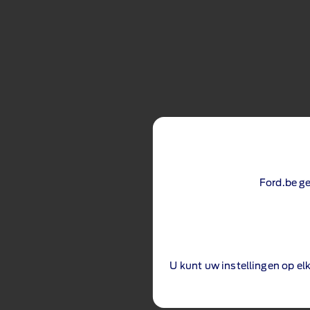
Ford.be ge
U kunt uw instellingen op 