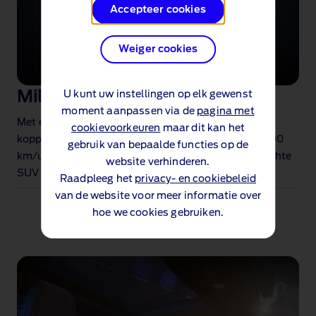
Accepteer cookies
Weiger cookies
Mild Hybrid motor
U kunt uw instellingen op elk gewenst
moment aanpassen via de
pagina met
Met een piekvermogen van 160 pk en 248 Nm aan
cookievoorkeuren
maar dit kan het
koppel, kan hij in slechts 7,4 seconden van 0 naar 100
gebruik van bepaalde functies op de
km/u accelereren. Het resultaat? Een prestatiegerichte
website verhinderen.
SUV die zuinig is en meer dan capabel
.
Raadpleeg het
privacy- en cookiebeleid
van de website voor meer informatie over
hoe we cookies gebruiken.