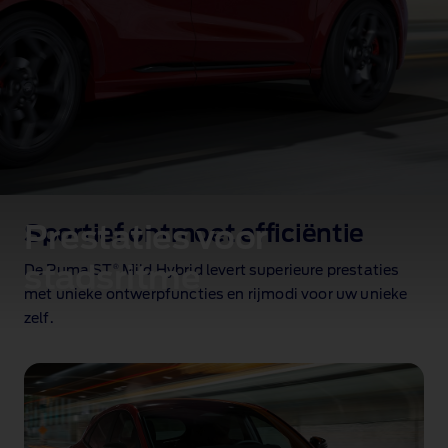
Prestaties voor
Sportief ontmoet efficiëntie
stadsritme
®
De Puma ST
Mild Hybrid levert superieure prestaties
met unieke ontwerpfuncties en rijmodi voor uw unieke
zelf.