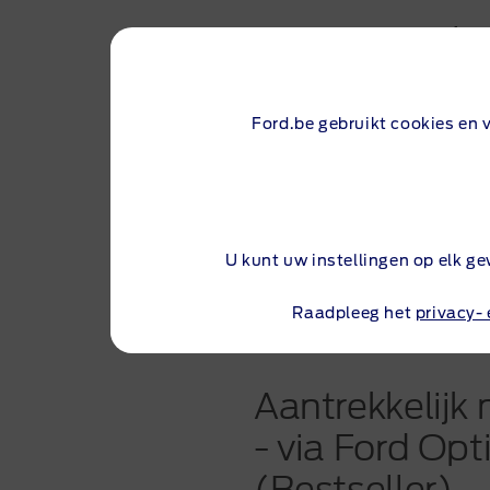
Kuga met Blu
€ 31.029
Ford.be gebruikt cookies en 
Bestseller va
U kunt uw instellingen op elk 
Raadpleeg het
privacy-
Aantrekkelij
- via Ford Opt