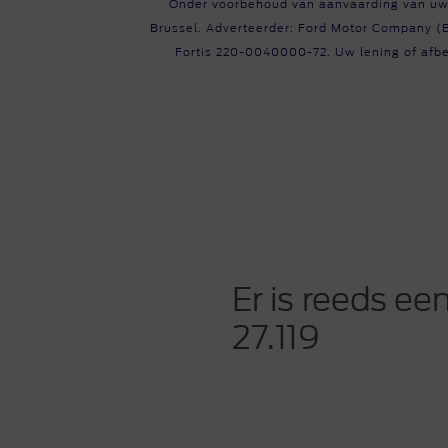
Terugroepacties
Onder voorbehoud van aanvaarding van uw 
Finan
Ford
Brussel. Adverteerder: Ford Motor Company (
Hou 
Fortis
220-0040000-72
. Uw lening of af
Cont
Over
Er is reeds ee
27.119