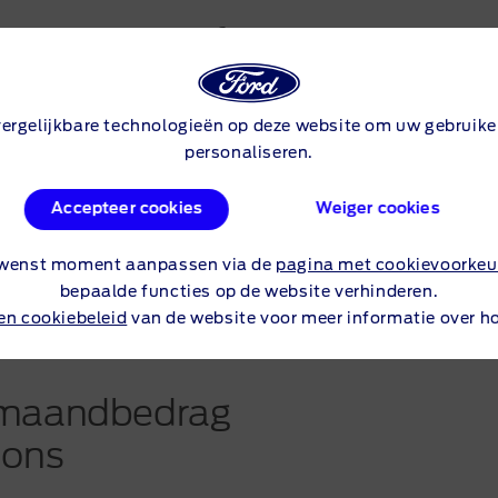
eCruise vanaf
vergelijkbare technologieën op deze website om uw gebruiker
personaliseren.
Accepteer cookies
Weiger cookies
naf € 37.959
gewenst moment aanpassen via de
pagina met cookievoorkeu
bepaalde functies op de website verhinderen.
 en cookiebeleid
van de website voor meer informatie over h
k maandbedrag
ions