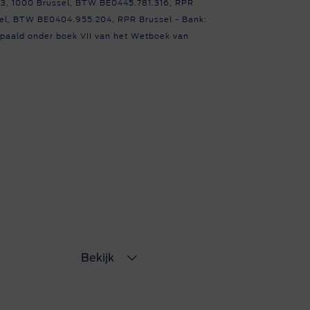
/3, 1000 Brussel, BTW BE0445.781.316, RPR
sel, BTW BE0404.955.204, RPR Brussel - Bank:
epaald onder boek VII van het Wetboek van
Bekijk